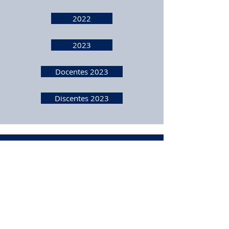
2022
2023
Docentes 2023
Discentes 2023
Colegiados
CPA
|
NEAD
|
NDE |
NAID |
SAA
Acessos
CNPq |
CAPES |
Periódicos |
FINEP
Contatos Gerais