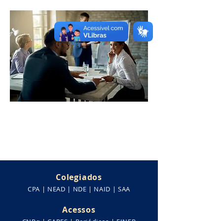
Processos Gerenciais
Superior Tecnólogo
Colegiados
CPA
|
NEAD
|
NDE |
NAID |
SAA
Acessos