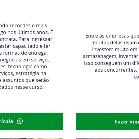
erviços
Administração da 
endo recordes e mais
go nos últimos anos. É
Entre as empresas que
ntrata. Para ingressar
muitas delas usam e
star capacitado e ter
investem muito em c
 formas de entrega,
armazenagem, inventári
egócios em serviço,
isso conseguem um dife
tes, tecnologia como
aos concorrentes. 
rviços, estratégia na
co
os assuntos que serão
dados nesse curso.
411,00
em até 3x de R$ 137,00
Início imediato
R$ 679,
ícula
Fazer mi