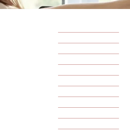
Processo Seletivo
Acesso à Informação
Página Inicial
Ouvidoria
A Instituição
Galeria
Colação de Grau
Podcast: Projeto Felicidade
Notícias
Cursos
Projeto A