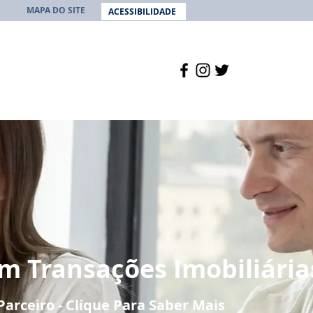
MAPA DO SITE
ACESSIBILIDADE
m Transações Imobiliária
arceiro - Clique Para Saber Mais