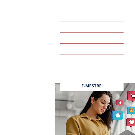
Parcerias
Brasiliana Social
Brasiliana Sustentável
Bibliotecas Online
Biblioteca Inteligente
Agendamento Online
Mural de avisos
E-MESTRE