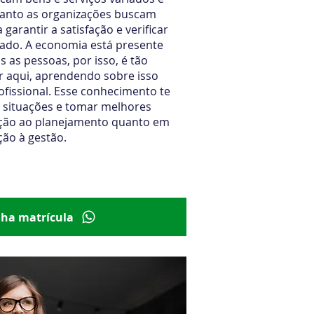
anto as organizações buscam
 garantir a satisfação e verificar
ado. A economia está presente
s as pessoas, por isso, é tão
r aqui, aprendendo sobre isso
fissional. Esse conhecimento te
 situações e tomar melhores
ação ao planejamento quanto em
ção à gestão.
00 por
R$ 411,00
em até 3x de R$ 137,00
nha matrícula