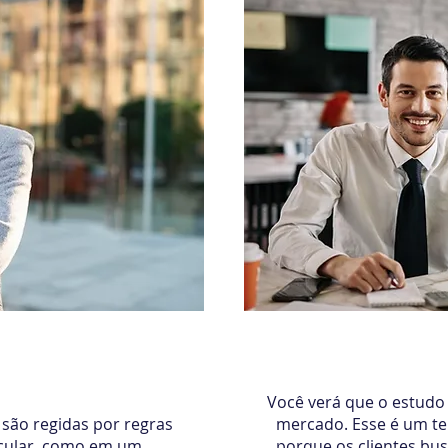
plicável
Econom
Você verá que o estud
 são regidas por regras
mercado. Esse é um te
ticular, como em um
porque os clientes bus