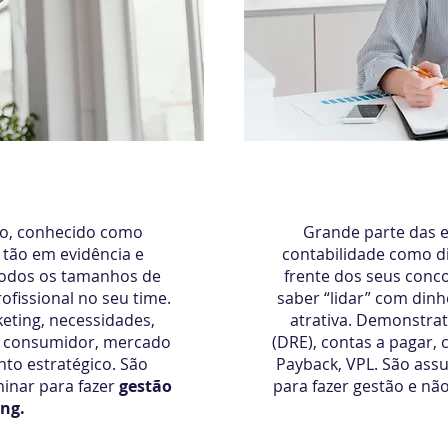
plicado
Administração 
go, conhecido como
Grande parte das e
 tão em evidência e
contabilidade como di
Todos os tamanhos de
frente dos seus con
fissional no seu time.
saber “lidar” com dinh
eting, necessidades,
atrativa. Demonstrat
 consumidor, mercado
(DRE), contas a pagar, c
to estratégico. São
Payback, VPL. São ass
inar para fazer
gestão
para fazer gestão e nã
ng.
Início imediato
R$ 679,