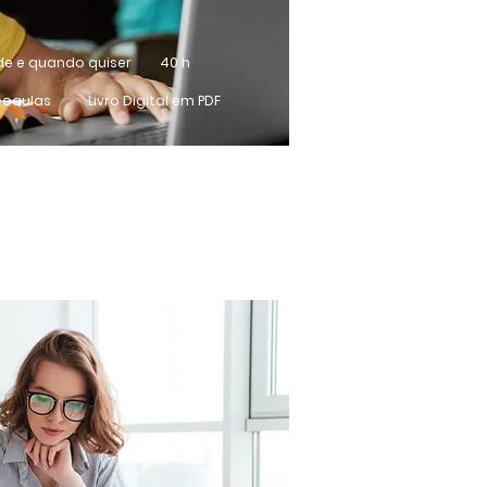
de e quando quiser
40 h
eoaulas
Livro Digital em PDF