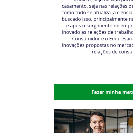
casamento, seja nas relações d
como tudo se atualiza, a ciênc
buscado isso, principalmente 
e após o surgimento de empre
inovado as relações de trabalho
Consumidor e o Empresaria
inovações propostas no mercad
relações de consu
Início imediato
R$ 679,00 por
R$ 
Fazer minha matr