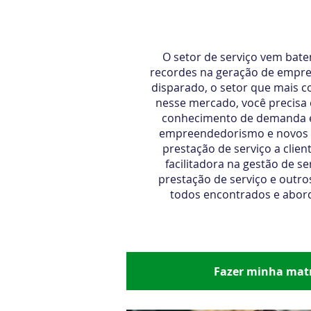
Gestão de S
O setor de serviço vem bat
recordes na geração de empre
disparado, o setor que mais co
nesse mercado, você precisa e
conhecimento de demanda e
empreendedorismo e novos n
prestação de serviço a clien
facilitadora na gestão de se
prestação de serviço e outr
todos encontrados e abor
Início imediato
R$ 679,00 por
R$ 
Fazer minha matr