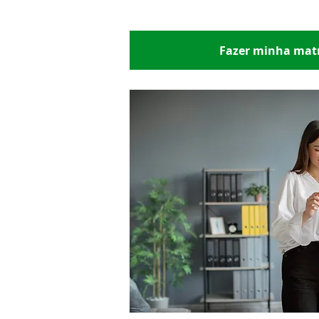
Início imediato
R$ 679,00 por
R$ 
Fazer minha matr