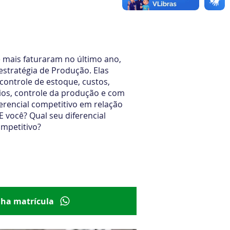
Produção e de Materiais
 mais faturaram no último ano,
stratégia de Produção. Elas
ontrole de estoque, custos,
os, controle da produção e com
rencial competitivo em relação
E você? Qual seu diferencial
mpetitivo?
00 por
R$ 411,00
em até 3x de R$ 137,00
nha matrícula