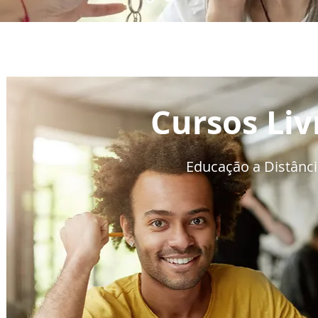
Colegiados
Fale Conosco
Secretaria Acadêmica
Espaços
Cursos Liv
Educação a Distânc