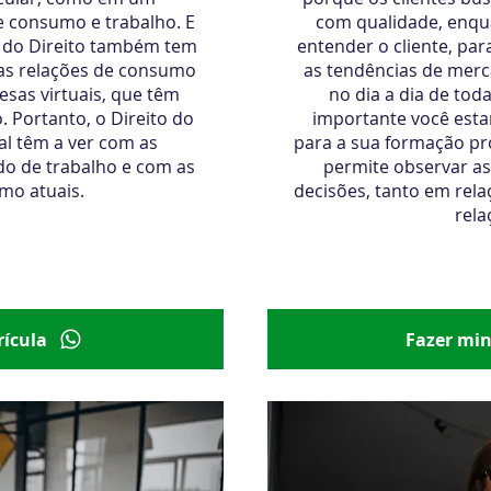
e consumo e trabalho. E
com qualidade, enqu
ia do Direito também tem
entender o cliente, para
nas relações de consumo
as tendências de merc
sas virtuais, que têm
no dia a dia de toda
. Portanto, o Direito do
importante você esta
l têm a ver com as
para a sua formação pro
o de trabalho e com as
permite observar as
mo atuais.
decisões, tanto em rel
rela
411,00
em até 3x de R$ 137,00
Início imediato
R$ 679,
ícula
Fazer mi