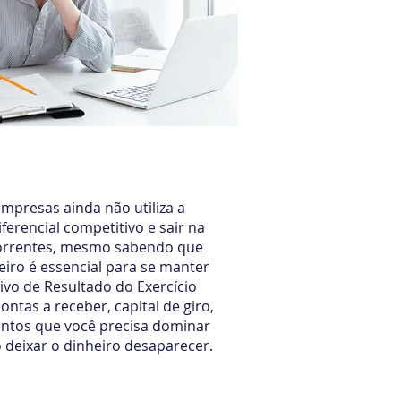
Financeira e Contábil
mpresas ainda não utiliza a
ferencial competitivo e sair na
correntes, mesmo sabendo que
eiro é essencial para se manter
ivo de Resultado do Exercício
ontas a receber, capital de giro,
untos que você precisa dominar
o deixar o dinheiro desaparecer.
00 por
R$ 411,00
em até 3x de R$ 137,00