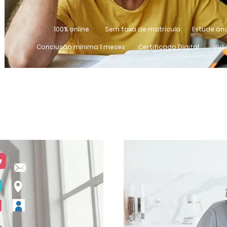
100% online
Sem taxa de matrícula
Estude on
Conclusão mínima 1 meses
Certificado Digital
Vid